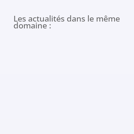
Les actualités dans le même
domaine :
Article publié le 09/07/26 par l’équipe CERCLH
Les 38èmes journées de l'ARTLH à Bordeaux...