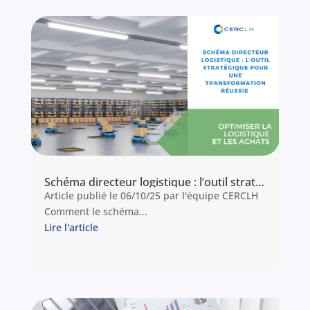
partageons ici un retour d’expérience concret
sur la mise en œuvre de cette réforme, de
l’audit initial à l’accompagnement
opérationnel, en passant par la co-construction
des solutions avec les équipes. Un récit qui
illustre la valeur ajoutée d’un
accompagnement structuré, méthodologique
et humain, au service de la réussite collective.
Lire l'article
Schéma directeur logistique : l’outil stratégique pour une transformation réussie
Article publié le 06/10/25 par l'équipe CERCLH
Comment le schéma...
Lire l'article