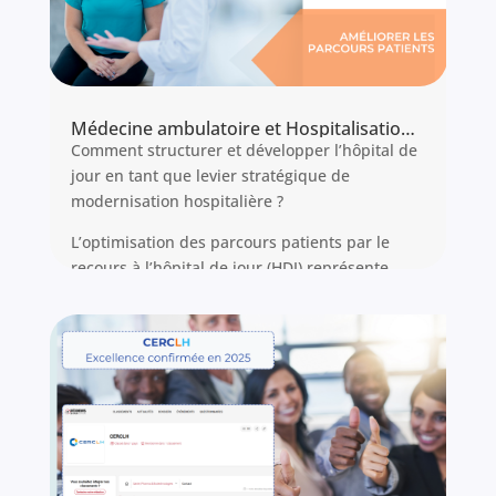
Médecine ambulatoire et Hospitalisation de Jour (HDJ) : Stratégies d’optimisation pour les établissements de santé
Comment structurer et développer l’hôpital de
jour en tant que levier stratégique de
modernisation hospitalière ?
L’optimisation des parcours patients par le
recours à l’hôpital de jour (HDJ) représente
aujourd’hui un enjeu majeur pour les
établissements de santé français. Face aux
contraintes budgétaires, à l’évolution
démographique et aux nouvelles attentes
patients, la médecine ambulatoire s’impose
comme un axe incontournable de
modernisation hospitalière.
Lire l'article