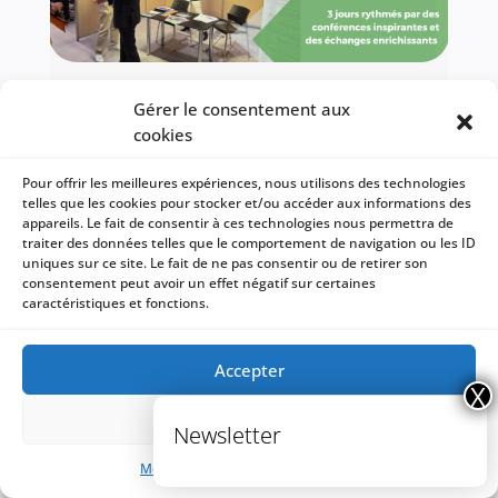
Journées de l’ARTLH 2025 : 3 jours au cœur de la logistique hospitalière
Gérer le consentement aux
ARTLH 2025 : une dynamique collective pour
cookies
l'optimisation de la...
Lire l'article
Pour offrir les meilleures expériences, nous utilisons des technologies
telles que les cookies pour stocker et/ou accéder aux informations des
appareils. Le fait de consentir à ces technologies nous permettra de
traiter des données telles que le comportement de navigation ou les ID
uniques sur ce site. Le fait de ne pas consentir ou de retirer son
consentement peut avoir un effet négatif sur certaines
caractéristiques et fonctions.
Accepter
Refuser
Mentions légales
Mentions légales