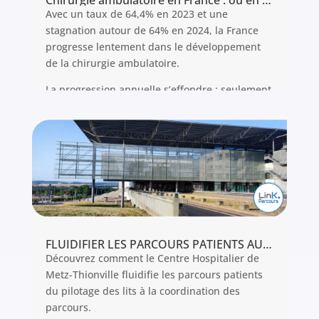
Chirurgie ambulatoire en France : où en sommes-nous vraiment en 2025 ?
Avec un taux de 64,4% en 2023 et une
stagnation autour de 64% en 2024, la France
progresse lentement dans le développement
de la chirurgie ambulatoire.
La progression annuelle s’effondre : seulement
+0,9 point entre 2022 et 2023, la plus faible
hausse depuis quinze ans hors période Covid.
L’objectif des 80% ne serait atteint qu’en 2043
au rythme actuel.
Analyse des données officielles et des solutions
concrètes pour accélérer cette transformation.
Lire l'article
FLUIDIFIER LES PARCOURS PATIENTS AU CHR DE METZ-THIONVILLE
Découvrez comment le Centre Hospitalier de
Metz-Thionville fluidifie les parcours patients
du pilotage des lits à la coordination des
parcours.