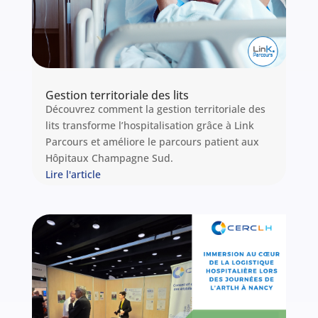
expertise développée au fil de plus de 600
missions d’accompagnement des
établissements et des expériences
personnelles de nos consultants. En tant que
cabinet de conseil spécialisé exclusivement en
santé, nous transformons aujourd’hui notre
Gestion territoriale des lits
expertise terrain en actions de formation
Découvrez comment la gestion territoriale des
certifiées.
lits transforme l’hospitalisation grâce à Link
Lire l'article
Parcours et améliore le parcours patient aux
Hôpitaux Champagne Sud.
Lire l'article