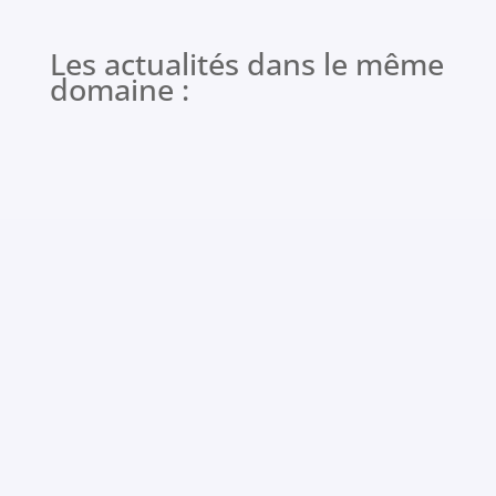
Les actualités dans le même
domaine :
Article publié le 09/07/26 par l’équipe CERCLH
Les 38èmes journées de l'ARTLH à Bordeaux...