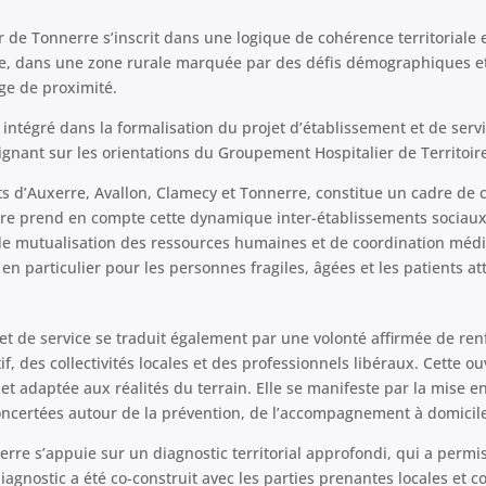
r de Tonnerre s’inscrit dans une logique de cohérence territoriale
nne, dans une zone rurale marquée par des défis démographiques et
rge de proximité.
ntégré dans la formalisation du projet d’établissement et de serv
alignant sur les orientations du Groupement Hospitalier de Territoi
ts d’Auxerre, Avallon, Clamecy et Tonnerre, constitue un cadre de 
re prend en compte cette dynamique inter-établissements sociaux 
de mutualisation des ressources humaines et de coordination médic
en particulier pour les personnes fragiles, âgées et les patients a
 et de service se traduit également par une volonté affirmée de ren
f, des collectivités locales et des professionnels libéraux. Cette ou
et adaptée aux réalités du terrain. Elle se manifeste par la mise e
 concertées autour de la prévention, de l’accompagnement à domicile
re s’appuie sur un diagnostic territorial approfondi, qui a permis d
agnostic a été co-construit avec les parties prenantes locales et cons