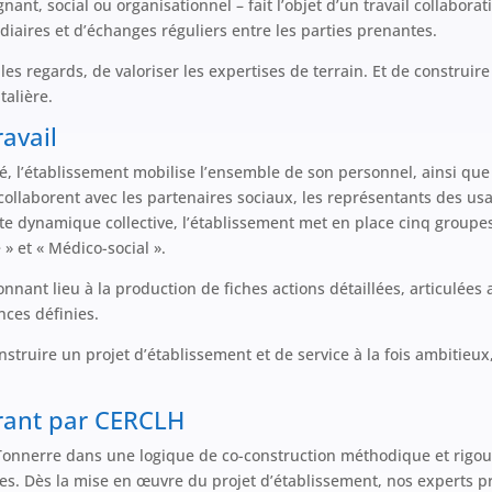
gnant, social ou organisationnel – fait l’objet d’un travail collabora
diaires et d’échanges réguliers entre les parties prenantes.
es regards, de valoriser les expertises de terrain. Et de construire
alière.
avail
té, l’établissement mobilise l’ensemble de son personnel, ainsi que
ls collaborent avec les partenaires sociaux, les représentants des us
ette dynamique collective, l’établissement met en place cinq groupes
» et « Médico-social ».
ant lieu à la production de fiches actions détaillées, articulées a
nces définies.
truire un projet d’établissement et de service à la fois ambitieux,
ant par CERCLH
onnerre dans une logique de co-construction méthodique et rigoure
ces. Dès la mise en œuvre du projet d’établissement, nos experts 