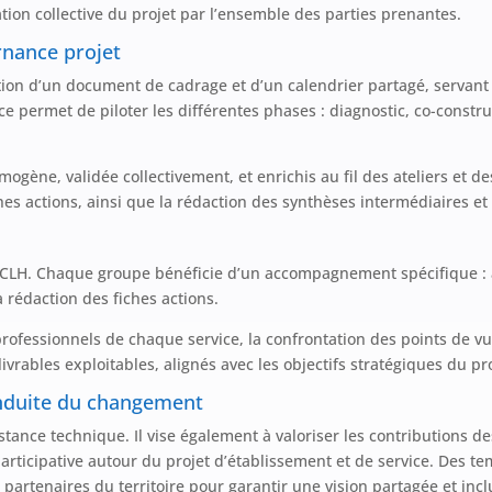
riation collective du projet par l’ensemble des parties prenantes.
rnance projet
tion d’un document de cadrage et d’un calendrier partagé, servant
nce permet de piloter les différentes phases : diagnostic, co-constru
ogène, validée collectivement, et enrichis au fil des ateliers et d
es actions, ainsi que la rédaction des synthèses intermédiaires et 
LH. Chaque groupe bénéficie d’un accompagnement spécifique : an
a rédaction des fiches actions.
professionnels de chaque service, la confrontation des points de v
vrables exploitables, alignés avec les objectifs stratégiques du pr
onduite du changement
ance technique. Il vise également à valoriser les contributions de
ticipative autour du projet d’établissement et de service. Des t
 partenaires du territoire pour garantir une vision partagée et incl