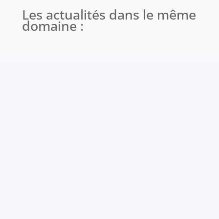
Les actualités dans le même
domaine :
Article publié le 09/07/26 par l’équipe CERCLH
Les 38èmes journées de l'ARTLH à Bordeaux...