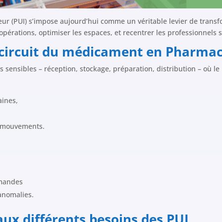
eur (PUI) s’impose aujourd’hui comme un véritable levier de transfo
es opérations, optimiser les espaces, et recentrer les professionnels 
e circuit du médicament
en Pharmaci
ensibles – réception, stockage, préparation, distribution – où le
aines,
et mouvements.
emandes
 anomalies.
aux différents besoins des PUI