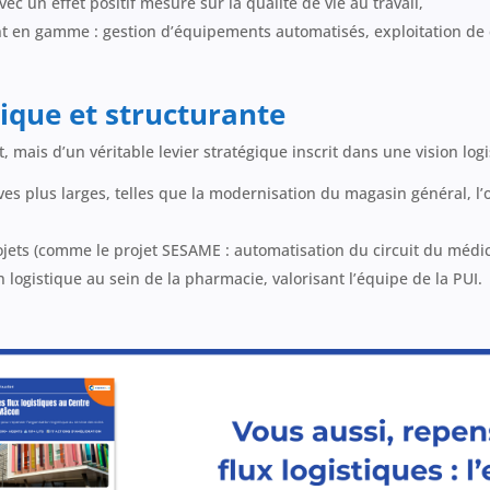
ec un effet positif mesuré sur la qualité de vie au travail,
 en gamme : gestion d’équipements automatisés, exploitation de d
ique et structurante
, mais d’un véritable levier stratégique inscrit dans une vision logi
ives plus larges, telles que la modernisation du magasin général, l
rojets (comme le projet SESAME : automatisation du circuit du méd
 logistique au sein de la pharmacie, valorisant l’équipe de la PUI.