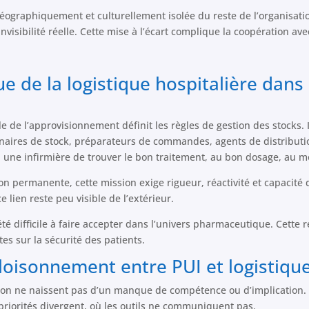
éographiquement et culturellement isolée du reste de l’organisatio
invisibilité réelle. Cette mise à l’écart complique la coopération ave
ue de la logistique hospitalière dans
 de l’approvisionnement définit les règles de gestion des stocks. I
nnaires de stock, préparateurs de commandes, agents de distributio
t à une infirmière de trouver le bon traitement, au bon dosage, au 
 permanente, cette mission exige rigueur, réactivité et capacité d
e lien reste peu visible de l’extérieur.
é difficile à faire accepter dans l’univers pharmaceutique. Cette 
s sur la sécurité des patients.
loisonnement entre PUI et logistique
bution ne naissent pas d’un manque de compétence ou d’implication.
priorités divergent, où les outils ne communiquent pas.